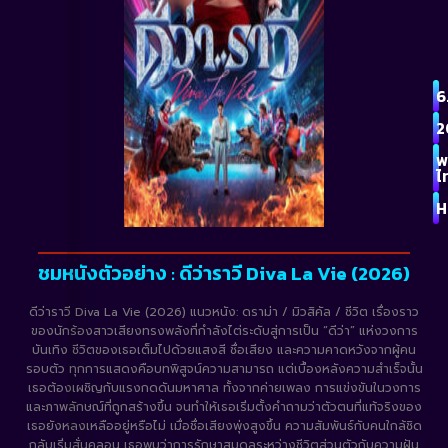
6
2
พ
ไ
H
ชมหนังตัวอย่าง : ดีว่าราวี Diva La Vie​ (2026)
ดีว่าราวี Diva La Vie (2026) แนวหนัง: ดราม่า / มิวสิคัล / ชีวิต เรื่องราว
ของนักร้องสาวเสียงทรงพลังที่กำลังไต่ระดับสู่การเป็น “ดีว่า” แห่งวงการ
บันเทิง ชีวิตของเธอเต็มไปด้วยแสงสี ชื่อเสียง และความคาดหวังจากผู้คน
รอบตัว ทุกการแสดงคือบทพิสูจน์ความสามารถ แต่เบื้องหลังความสำเร็จนั้น
เธอต้องเผชิญกับแรงกดดันมหาศาล ทั้งจากค่ายเพลง การแข่งขันในวงการ
และภาพลักษณ์ที่ถูกสร้างขึ้น จนทำให้เธอเริ่มตั้งคำถามว่าตัวตนที่แท้จริงของ
เธอยังหลงเหลืออยู่หรือไม่ เมื่อชื่อเสียงพุ่งสูงขึ้น ความสัมพันธ์กับคนใกล้ชิด
กลับเริ่มสั่นคลอน เธอพบว่าการรักษาสมดุลระหว่างชีวิตส่วนตัวกับความฝัน