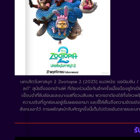
นครสัตว์มหาสนุก 2 Zootopia 2 (2025) แนวหนัง: แอนิเมชัน / ผจ
ลด์” สุนัขจิ้งจอกเจ้าเล่ห์ ที่ต้องร่วมมือกันอีกครั้งเมื่อเมือง
เงื่อนงำที่ซับซ้อนและเบาะแสที่ชวนสับสน พวกเขาต้องใช้ทั้งไหวพ
ความจริงที่ถูกซ่อนอยู่เริ่มเผยออกมา และชี้ให้เห็นถึงความขัดแย
สังคมเอาไว้ การเผชิญหน้ากับศัตรูครั้งนี้เต็มไปด้วยอันตรายแล
ร