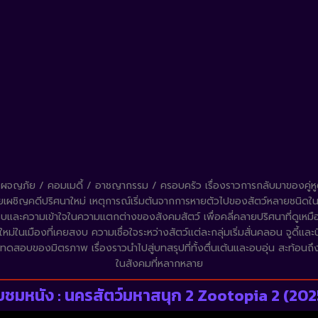
ญภัย / คอมเมดี้ / อาชญากรรม / ครอบครัว เรื่องราวการกลับมาของคู่หูตำรวจต
ซูโทเปียเผชิญคดีปริศนาใหม่ เหตุการณ์เริ่มต้นจากการหายตัวไปของสัตว์หลายชนิด
ริบและความเข้าใจในความแตกต่างของสังคมสัตว์ เพื่อคลี่คลายปริศนาที่ดูเหม
้งใหม่ในเมืองที่เคยสงบ ความเชื่อใจระหว่างสัตว์แต่ละกลุ่มเริ่มสั่นคลอน จูด
ะบททดสอบของมิตรภาพ เรื่องราวนำไปสู่บทสรุปที่ทั้งตื่นเต้นและอบอุ่น สะท้
ในสังคมที่หลากหลาย
ับชมหนัง : นครสัตว์มหาสนุก 2 Zootopia 2 (202