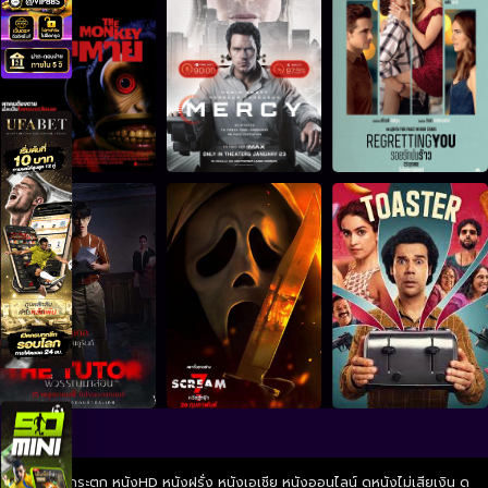
ดูหนังไม่กระตุก หนังHD หนังฝรั่ง หนังเอเชีย หนังออนไลน์ ดูหนังไม่เสียเงิน ดู