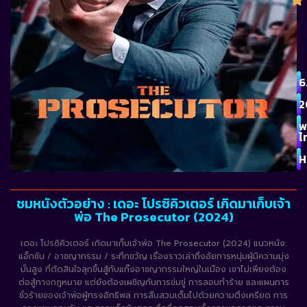
6
2
พ
ไ
H
ชมหนังตัวอย่าง : เดอะ โปรซิคิวเตอร์ เกิดมาเก็บเจ้า
พ่อ The Prosecutor (2024)
เดอะ โปรซิคิวเตอร์ เกิดมาเก็บเจ้าพ่อ The Prosecutor (2024) แนวหนัง:
แอ็กชัน / อาชญากรรม / ระทึกขวัญ เรื่องราวเล่าถึงอัยการหนุ่มผู้มีความมุ่ง
มั่นสูง ที่ตัดสินใจลุกขึ้นสู้กับแก๊งอาชญากรรมใหญ่ในเมือง เขาไม่เพียงต้อง
ต่อสู้ทางกฎหมาย แต่ยังต้องเผชิญกับการข่มขู่ การลอบทำร้าย และแผนการ
ชั่วร้ายของเจ้าพ่อผู้ทรงอิทธิพล การสืบสวนเต็มไปด้วยความตึงเครียด การ