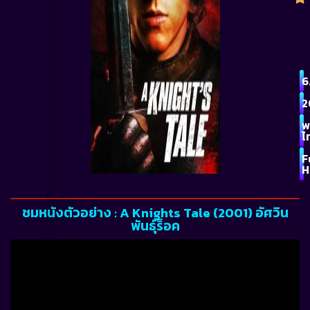
6
2
พ
ไ
F
H
ชมหนังตัวอย่าง : A Knights Tale (2001) อัศวิน
พันธุ์ร็อค