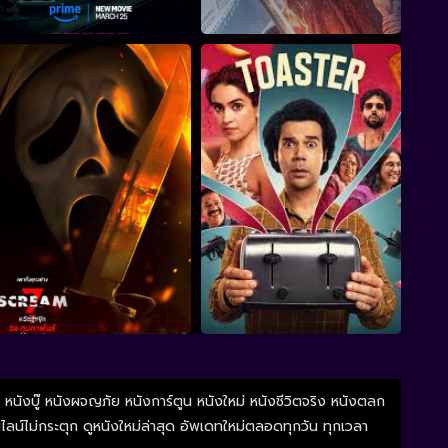
ี หนังบู๊ หนังผจญภัย หนังการ์ตูน หนังใหม่ หนังชีวิตจริง หนังตลก
์ไม่กระตุก ดูหนังใหม่ล่าสุด อัพเดทใหม่ตลอดทุกวัน ทุกเวลา