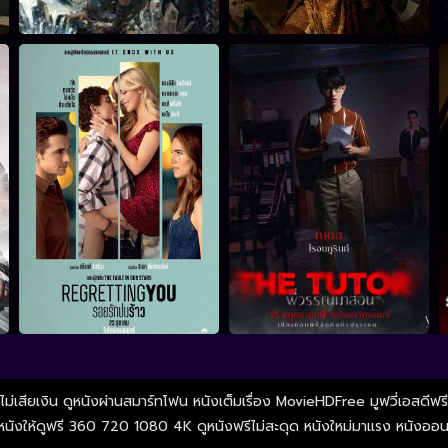
ไม่เสียเงิน ดูหนังผ่านสมาร์ทโฟน หนังเต็มเรื่อง MovieHDFree มูฟวี่เอสดีฟร
ังให้ดูฟรี 360 720 1080 4K ดูหนังฟรีไม่สะดุด หนังใหม่มาแรง หนังออนไลน