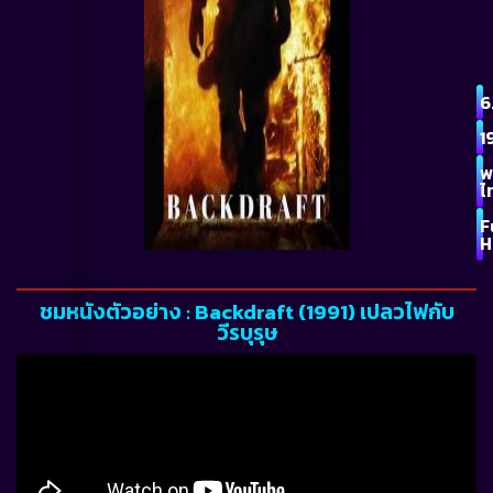
6
1
พ
ไ
F
H
ชมหนังตัวอย่าง : Backdraft (1991) เปลวไฟกับ
วีรบุรุษ