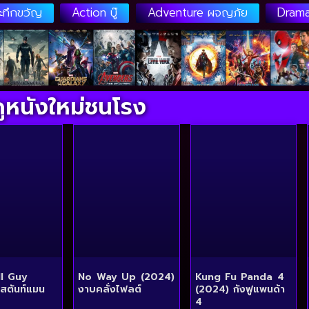
ระทึกขวัญ
Action บู๊
Adventure ผจญภัย
Drama
ดูหนังใหม่ชนโรง
ll Guy
No Way Up (2024)
Kung Fu Panda 4
สตันท์แมน
งาบคลั่งไฟลต์
(2024) กังฟูแพนด้า
4