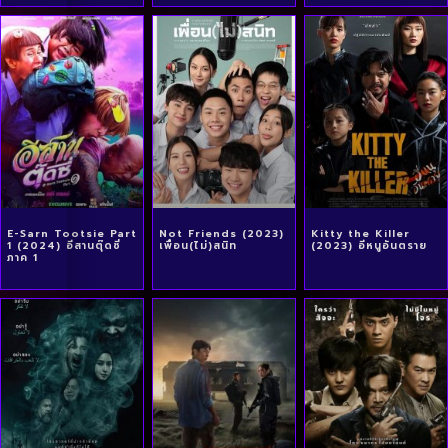
E-Sarn Tootsie Part
Not Friends (2023)
Kitty the Killer
1 (2024) อีสานตุ๊ดซี่
เพื่อน(ไม่)สนิท
(2023) อีหนูอันตราย
ภาค 1