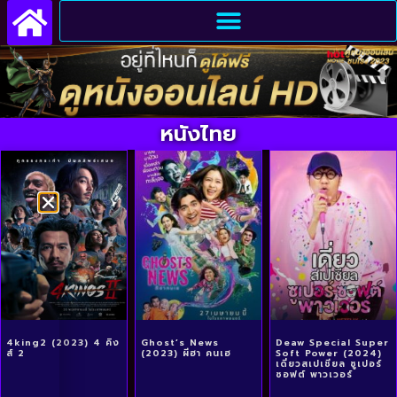
หนังไทย
4king2 (2023) 4 คิง
Ghost’s News
Deaw Special Super
ส์ 2
(2023) ผีฮา คนเฮ
Soft Power (2024)
เดี่ยวสเปเชียล ซูเปอร์
ซอฟต์ พาวเวอร์