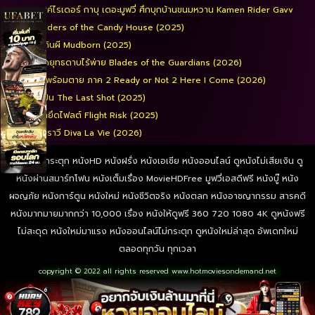
มาสค์ไรเดอร์ กาบุ เดอะมูฟวี่ ศึกบุกบ้านขนมหวาน Kamen Rider Gavv
Invaders of the Candy House (2025)
หุ่นดินผี Mudborn (2025)
ยอดยุทธดาบไร้พ่าย Blades of the Guardians (2026)
เกมพร้อมตาย ภาค 2 Ready or Not 2 Here I Come (2026)
มือปืน The Last Shot (2025)
นรกยึดไฟลต์ Flight Risk (2025)
ดีว่าราวี Diva La Vie​ (2026)
ดูหนังไม่กระตุก หนังHD หนังฝรั่ง หนังเอเชีย หนังออนไลน์ ดูหนังไม่เสียเงิน ดู
หนังผ่านสมาร์ทโฟน หนังเต็มเรื่อง MovieHDFree มูฟวี่เอสดีฟรี หนังบู๊ หนัง
ผจญภัย หนังการ์ตูน หนังใหม่ หนังชีวิตจริง หนังตลก หนังอาชญากรรม สารคดี
หนังมากมายมากกว่า 10,000 เรื่อง หนังให้ดูฟรี 360 720 1080 4K ดูหนังฟรี
ไม่สะดุด หนังใหม่มาแรง หนังออนไลน์ไม่กระตุก ดูหนังใหม่ล่าสุด อัพเดทใหม่
ตลอดทุกวัน ทุกเวลา
copyright © 2022 all rights reserved
www.hotmoviesondemand.net