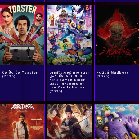
ปิง ปิ่ง ปิ้ง Toaster
มาสค์ไรเดอร์ กาบุ เดอะ
หุ่นดินผี Mudborn
(2026)
มูฟวี่ ศึกบุกบ้านขนม
(2025)
หวาน Kamen Rider
Gavv Invaders of
the Candy House
(2025)