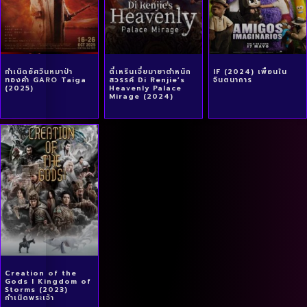
กำเนิดอัศวินหมาป่า
ตี๋เหรินเจี๋ยมายาตำหนัก
IF (2024) เพื่อนใน
ทองคำ GARO Taiga
สวรรค์ Di Renjie’s
จินตนาการ
(2025)
Heavenly Palace
Mirage (2024)
Creation of the
Gods I Kingdom of
Storms (2023)
กําเนิดพระเจ้า