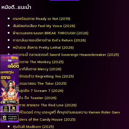
หนังดี…แนะนำ
เกมพร้อมตาย Ready or Not (2019)
สัมผัสแห่งเสียง Feel My Voice (2026)
ฝ่าแดนสงครามนรก BREAK THROUGH (2026)
การกลับมาของปีศาจร้าย Evil’s Return (2026)
หน้าสวย สังหาร Pretty Lethal (2026)
ยอดกระบี่ ทลายสวรรค์ Sword Sovereign Heavenbreaker (2025)
จ๋อจัดตาย The Monkey (2025)
90 นาทีสั่งตาย Mercy (2026)
รอยรักปมร้าว Regretting You (2025)
พี่วรรณมาสอน The Tutor (2025)
หวีดสุดขีด 7 Scream 7 (2026)
ปิง ปิ่ง ปิ้ง Toaster (2026)
เส้นตาย สายลวง The Red Line (2026)
มาสค์ไรเดอร์ กาบุ เดอะมูฟวี่ ศึกบุกบ้านขนมหวาน Kamen Rider Gavv
Invaders of the Candy House (2025)
หุ่นดินผี Mudborn (2025)