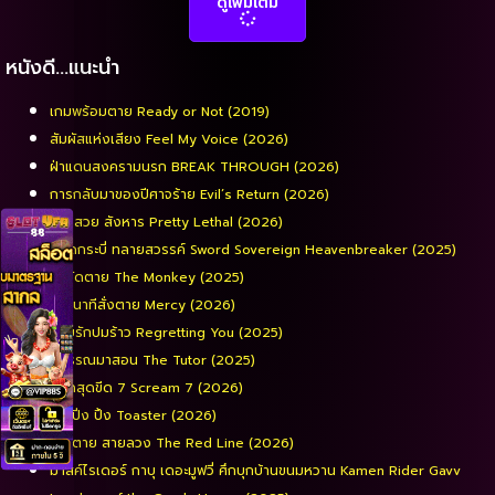
ดูเพิ่มเติม
หนังดี…แนะนำ
เกมพร้อมตาย Ready or Not (2019)
สัมผัสแห่งเสียง Feel My Voice (2026)
ฝ่าแดนสงครามนรก BREAK THROUGH (2026)
การกลับมาของปีศาจร้าย Evil’s Return (2026)
หน้าสวย สังหาร Pretty Lethal (2026)
ยอดกระบี่ ทลายสวรรค์ Sword Sovereign Heavenbreaker (2025)
จ๋อจัดตาย The Monkey (2025)
90 นาทีสั่งตาย Mercy (2026)
รอยรักปมร้าว Regretting You (2025)
พี่วรรณมาสอน The Tutor (2025)
หวีดสุดขีด 7 Scream 7 (2026)
ปิง ปิ่ง ปิ้ง Toaster (2026)
เส้นตาย สายลวง The Red Line (2026)
มาสค์ไรเดอร์ กาบุ เดอะมูฟวี่ ศึกบุกบ้านขนมหวาน Kamen Rider Gavv