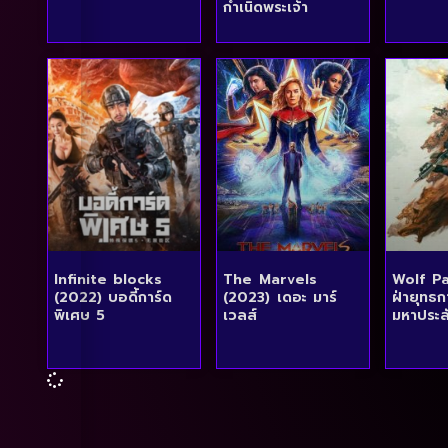
กําเนิดพระเจ้า
Infinite blocks
The Marvels
Wolf P
(2022) บอดี้การ์ด
(2023) เดอะ มาร์
ฝ่ายุทธ
พิเศษ 5
เวลส์
มหาประล