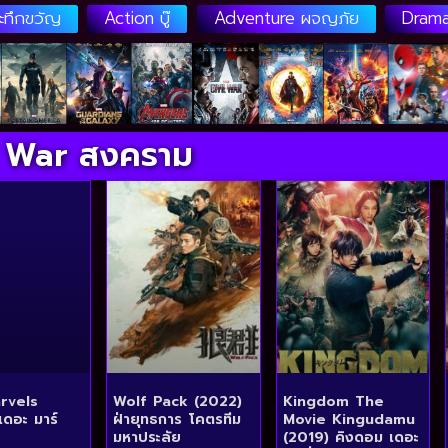
ระทึกขวัญ
Action บู๊
Adventure ผจญภัย
Drama
War สงคราม
rvels
Wolf Pack (2022)
Kingdom The
เดอะ มาร์
ฝ่ายุทธการ โคตรทีม
Movie Kingudamu
มหาประลัย
(2019) คิงดอม เดอะ