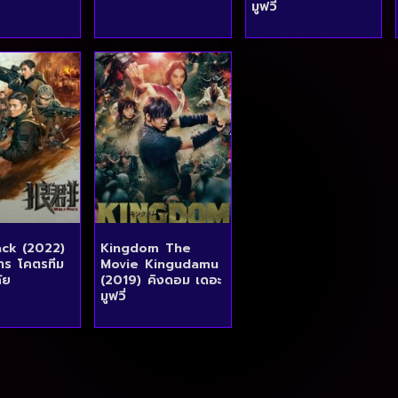
มูฟวี่
ack (2022)
Kingdom The
การ โคตรทีม
Movie Kingudamu
ัย
(2019) คิงดอม เดอะ
มูฟวี่