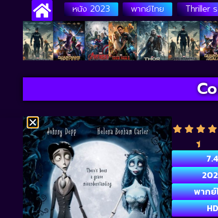
หนัง 2023
พากย์ไทย
Thriller 
Co
7.
202
พากย์
H