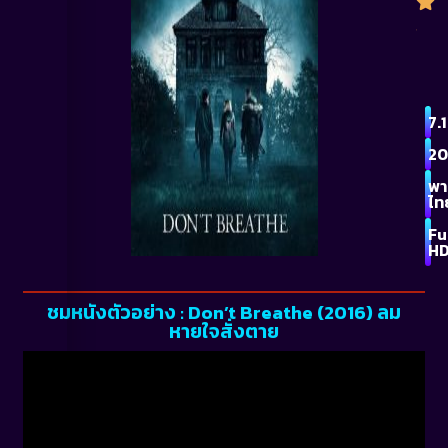
7.1
20
พา
ไท
Fu
H
ชมหนังตัวอย่าง : Don’t Breathe (2016) ลม
หายใจสั่งตาย