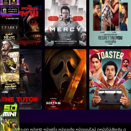
ดูหนังไม่กระตุก หนังHD หนังฝรั่ง หนังเอเชีย หนังออนไลน์ ดูหนังไม่เสียเงิน ดู