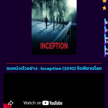
8
2
พ
ไ
F
H
ชมหนังตัวอย่าง : Inception (2010) จิตพิฆาตโลก