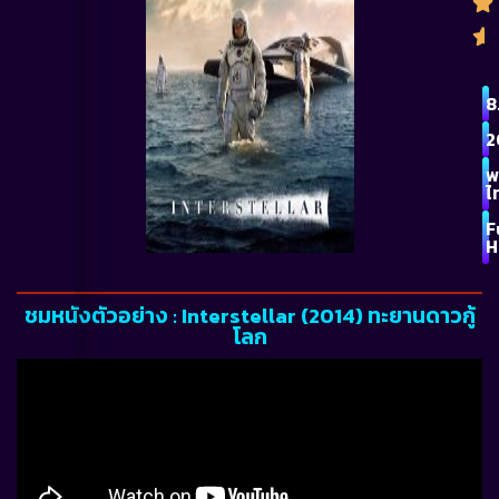
8
2
พ
ไ
F
H
ชมหนังตัวอย่าง : Interstellar (2014) ทะยานดาวกู้
โลก