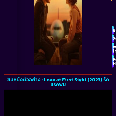
6
2
พ
ไ
F
H
ชมหนังตัวอย่าง : Love at First Sight (2023) รัก
แรกพบ