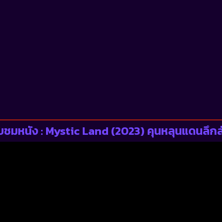
ับชมหนัง : Mystic Land (2023) คุนหลุนแดนลึกล