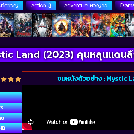
ระทึกขวัญ
Action บู๊
Adventure ผจญภัย
Drama
tic Land (2023) คุนหลุนแดนลึ
ชมหนังตัวอย่าง : Mystic 
5
3
ทย
 HD