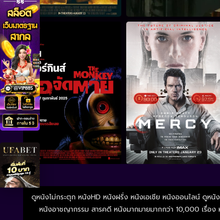
ดูหนังไม่กระตุก หนังHD หนังฝรั่ง หนังเอเชีย หนังออนไลน์ ดูหนัง
หนังอาชญากรรม สารคดี หนังมากมายมากกว่า 10,000 เรื่อง หน