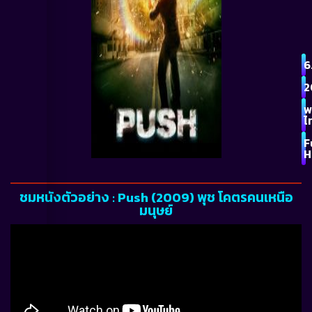
6
2
พ
ไ
F
H
ชมหนังตัวอย่าง : Push (2009) พุช โคตรคนเหนือ
มนุษย์