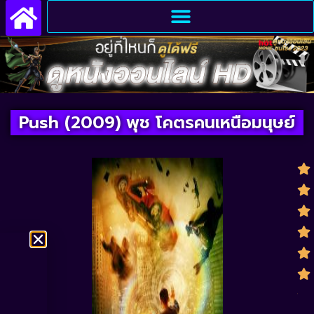
Push (2009) พุช โคตรคนเหนือมนุษย์