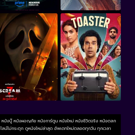
ี หนังบู๊ หนังผจญภัย หนังการ์ตูน หนังใหม่ หนังชีวิตจริง หนังตลก
์ไม่กระตุก ดูหนังใหม่ล่าสุด อัพเดทใหม่ตลอดทุกวัน ทุกเวลา