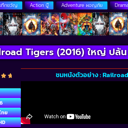
ระทึกขวัญ
Action บู๊
Adventure ผจญภัย
Drama
lroad Tigers (2016) ใหญ่ ปล้น
ชมหนังตัวอย่าง : Railroad
7
6
ไทย
 HD