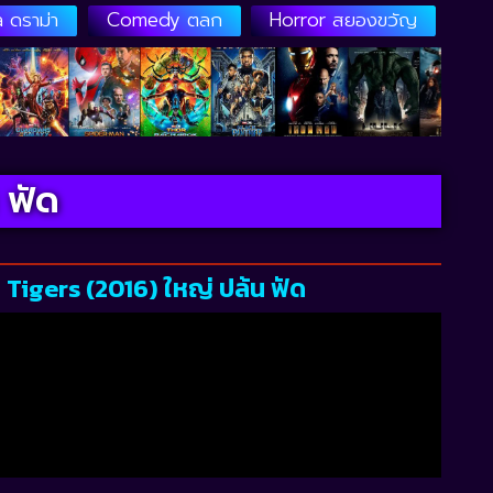
 ดราม่า
Comedy ตลก
Horror สยองขวัญ
 ฟัด
 Tigers (2016) ใหญ่ ปล้น ฟัด