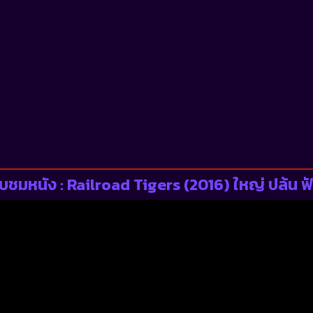
ับชมหนัง : Railroad Tigers (2016) ใหญ่ ปล้น ฟ