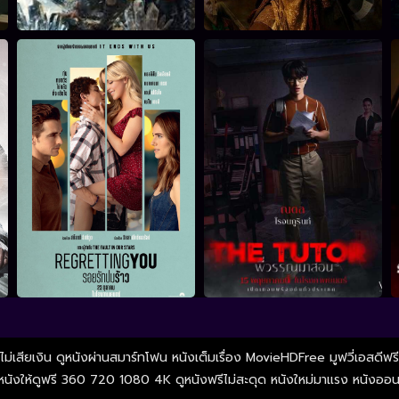
ไม่เสียเงิน ดูหนังผ่านสมาร์ทโฟน หนังเต็มเรื่อง MovieHDFree มูฟวี่เอสดีฟร
ังให้ดูฟรี 360 720 1080 4K ดูหนังฟรีไม่สะดุด หนังใหม่มาแรง หนังออนไลน