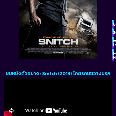
6
2
พ
ไ
F
H
ชมหนังตัวอย่าง : Snitch (2013) โคตรคนขวางนรก