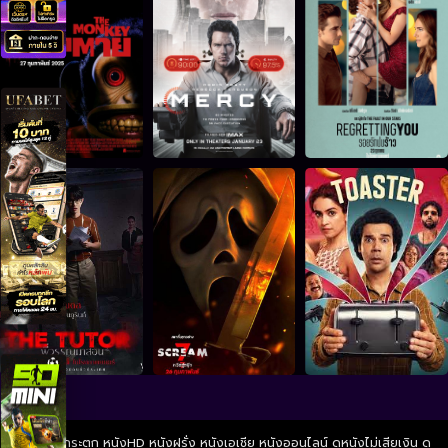
ดูหนังไม่กระตุก หนังHD หนังฝรั่ง หนังเอเชีย หนังออนไลน์ ดูหนังไม่เสียเงิน ดู