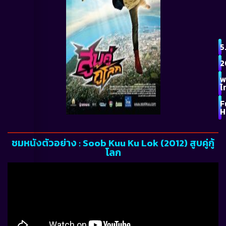
5
2
พ
ไ
F
H
ชมหนังตัวอย่าง : Soob Kuu Ku Lok (2012) สูบคู่กู้
โลก