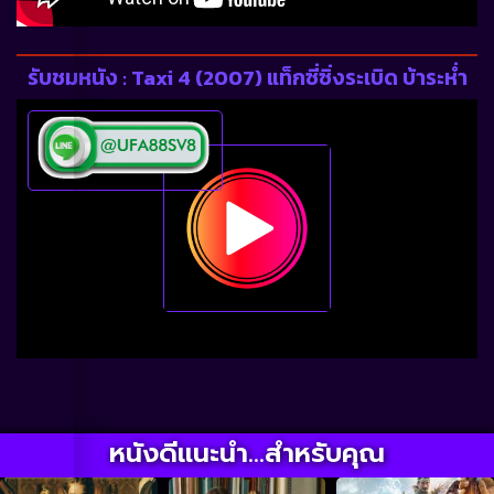
รับชมหนัง : Taxi 4 (2007) แท็กซี่ซิ่งระเบิด บ้าระห่ำ
หนังดีแนะนำ...สำหรับคุณ