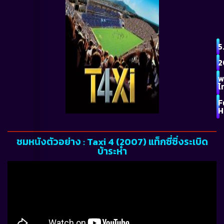
5
2
พ
ไ
F
H
ชมหนังตัวอย่าง : Taxi 4 (2007) แท็กซี่ซิ่งระเบิด
บ้าระห่ำ