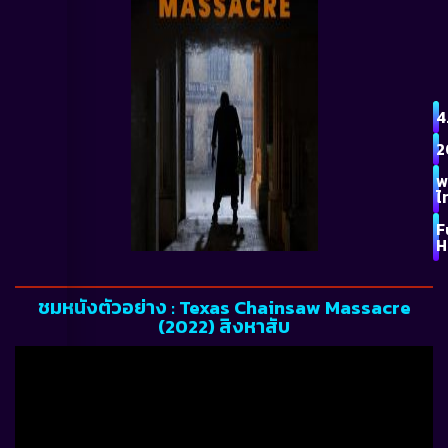
4
2
พ
ไ
F
H
ชมหนังตัวอย่าง : Texas Chainsaw Massacre
(2022) สิงหาสับ