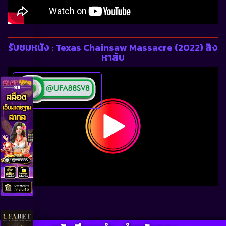
รับชมหนัง : Texas Chainsaw Massacre (2022) สิง
หาสับ