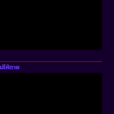
ม่ให้ตาย