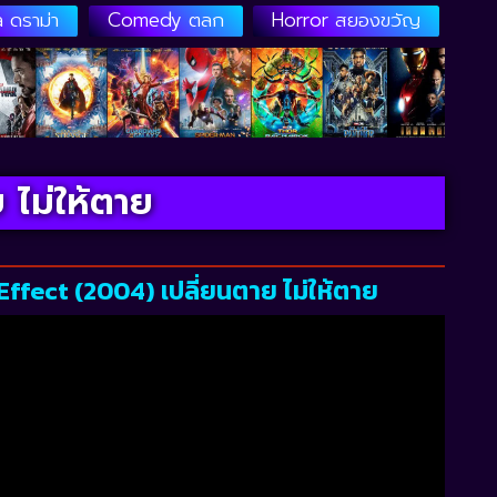
 ดราม่า
Comedy ตลก
Horror สยองขวัญ
 ไม่ให้ตาย
Effect (2004) เปลี่ยนตาย ไม่ให้ตาย