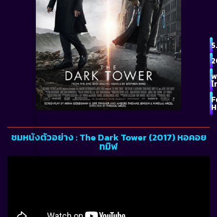
5
2
พ
ไ
F
H
ชมหนังตัวอย่าง : The Dark Tower (2017) หอคอย
ทมิฬ