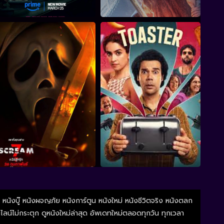
ี หนังบู๊ หนังผจญภัย หนังการ์ตูน หนังใหม่ หนังชีวิตจริง หนังตลก
์ไม่กระตุก ดูหนังใหม่ล่าสุด อัพเดทใหม่ตลอดทุกวัน ทุกเวลา