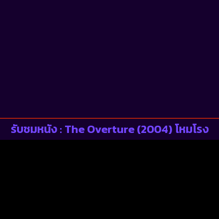
รับชมหนัง : The Overture (2004) โหมโรง