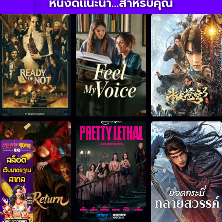
หนังดีแนะนำ...สำหรับคุณ