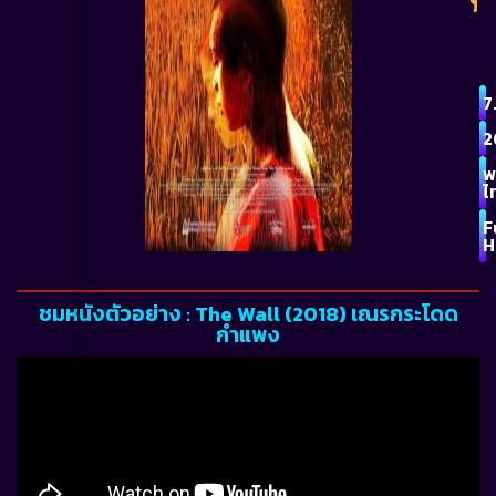
7
2
พ
ไ
F
H
ชมหนังตัวอย่าง : The Wall (2018) เณรกระโดด
กำแพง