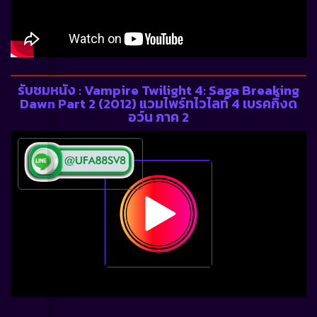
รับชมหนัง : Vampire Twilight 4: Saga Breaking
Dawn Part 2 (2012) แวมไพร์ทไวไลท์ 4 เบรคกิ้งด
อว์น ภาค 2