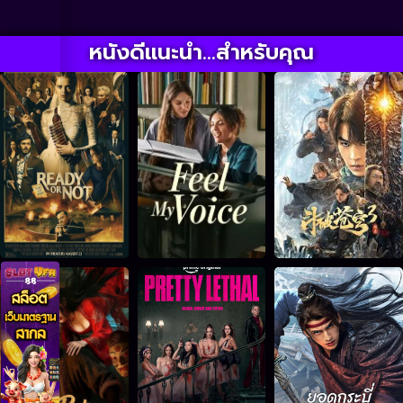
หนังดีแนะนำ...สำหรับคุณ