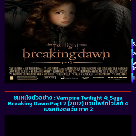
5
2
พ
ไ
H
ชมหนังตัวอย่าง : Vampire Twilight 4: Saga
Breaking Dawn Part 2 (2012) แวมไพร์ทไวไลท์ 4
เบรคกิ้งดอว์น ภาค 2