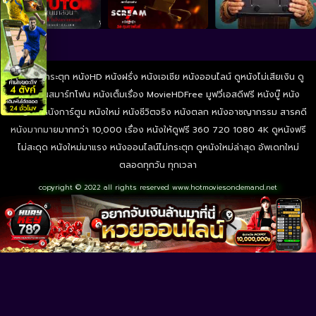
ดูหนังไม่กระตุก หนังHD หนังฝรั่ง หนังเอเชีย หนังออนไลน์ ดูหนังไม่เสียเงิน ดู
หนังผ่านสมาร์ทโฟน หนังเต็มเรื่อง MovieHDFree มูฟวี่เอสดีฟรี หนังบู๊ หนัง
ผจญภัย หนังการ์ตูน หนังใหม่ หนังชีวิตจริง หนังตลก หนังอาชญากรรม สารคดี
หนังมากมายมากกว่า 10,000 เรื่อง หนังให้ดูฟรี 360 720 1080 4K ดูหนังฟรี
ไม่สะดุด หนังใหม่มาแรง หนังออนไลน์ไม่กระตุก ดูหนังใหม่ล่าสุด อัพเดทใหม่
ตลอดทุกวัน ทุกเวลา
copyright © 2022 all rights reserved
www.hotmoviesondemand.net