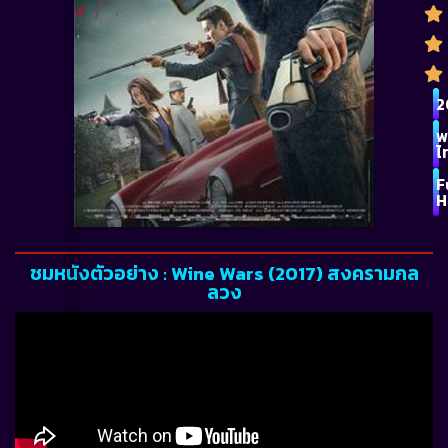
2
พ
ไ
F
H
ชมหนังตัวอย่าง : Wine Wars (2017) สงครามกล
ลวง