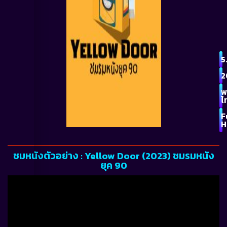
5.
2
พ
ไ
F
H
ชมหนังตัวอย่าง : Yellow Door (2023) ชมรมหนัง
ยุค 90